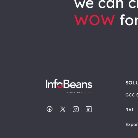
we can
c
WOW
for
SOL
GCC S
RAI
Expon