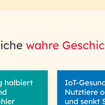
liche
wahre Geschic
 halbiert
IoT-Gesund
nd
Nutztiere 
hler
und senkt 