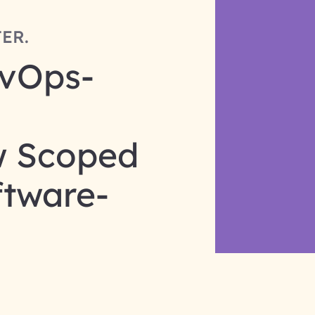
ER.
evOps-
w Scoped
ftware-