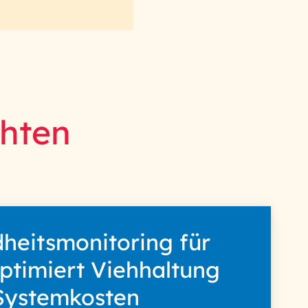
hten
heitsmonitoring für
optimiert Viehhaltung
Systemkosten