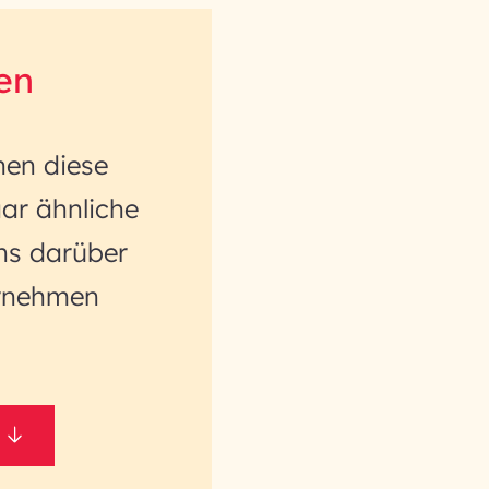
en
nen diese
ar ähnliche
ns darüber
ernehmen