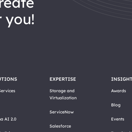
reate
 you!
UTIONS
EXPERTISE
INSIGH
ervices
Storage and
Awards
Virtualization
Blog
ServiceNow
a AI 2.0
Events
Salesforce